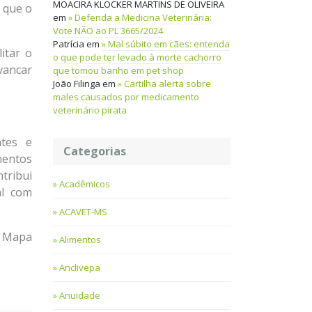
MOACIRA KLOCKER MARTINS DE OLIVEIRA
 que o
em
Defenda a Medicina Veterinária:
Vote NÃO ao PL 3665/2024
Patrícia
em
Mal súbito em cães: entenda
itar o
o que pode ter levado à morte cachorro
vancar
que tomou banho em pet shop
João Filinga
em
Cartilha alerta sobre
males causados por medicamento
veterinário pirata
ntes e
Categorias
mentos
tribui
Acadêmicos
al com
ACAVET-MS
s Mapa
Alimentos
Anclivepa
Anuidade