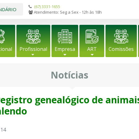
(67) 3331-1655
NDÁRIO
Atendimento: Seg a Sex - 12h às 18h
cional
Profissional
Empresa
ART
Comissões
Notícias
registro genealógico de animai
alendo
014