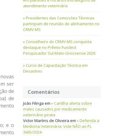
em plantões e horários estratégicos de
atendimento veterinário
Presidentes das Comissões Técnicas
participam de reunião de alinhamento no
CRMV-MS
Conselheiro do CRMV-MS conquista
destaque no Prêmio Fundect
Pesquisador Sul-Mato-Grossense 2026
Curso de Capacitação Técnica em
Desastres
 novas
em ser
ção de
Comentários
pa) de
João Filinga
em
Cartilha alerta sobre
amento
males causados por medicamento
veterinário pirata
Victor Martins de Oliveira
em
Defenda a
o; e o
Medicina Veterinária: Vote NÃO ao PL
imento
3665/2024