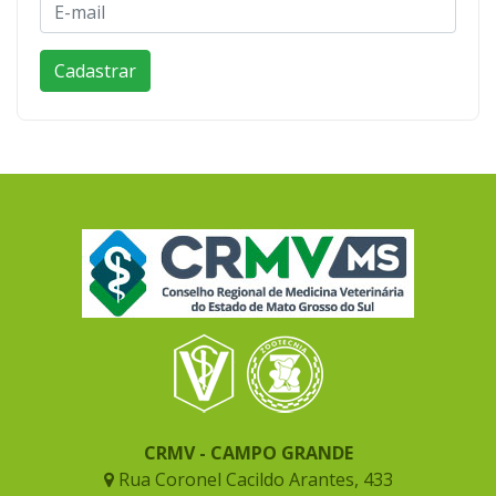
CRMV - CAMPO GRANDE
Rua Coronel Cacildo Arantes, 433