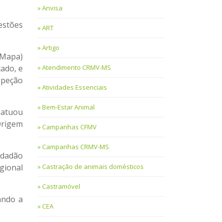
Anvisa
estões
ART
Artigo
(Mapa)
cado, e
Atendimento CRMV-MS
speção
Atividades Essenciais
Bem-Estar Animal
 atuou
Origem
Campanhas CFMV
Campanhas CRMV-MS
idadão
gional
Castração de animais domésticos
Castramóvel
ando a
CEA