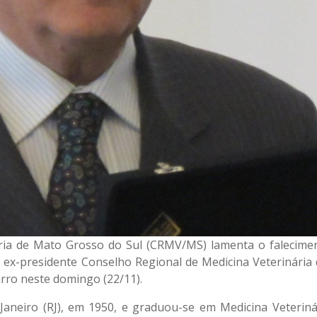
ria de Mato Grosso do Sul (CRMV/MS) lamenta o falecime
 ex-presidente Conselho Regional de Medicina Veterinária 
arro neste domingo (22/11).
Janeiro (RJ), em 1950, e graduou-se em Medicina Veteriná