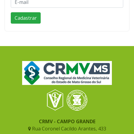
CRMV - CAMPO GRANDE
Rua Coronel Cacildo Arantes, 433