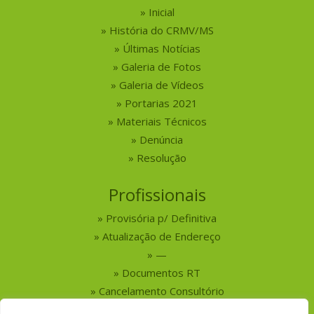
Inicial
História do CRMV/MS
Últimas Notícias
Galeria de Fotos
Galeria de Vídeos
Portarias 2021
Materiais Técnicos
Denúncia
Resolução
Profissionais
Provisória p/ Definitiva
Atualização de Endereço
—
Documentos RT
Cancelamento Consultório