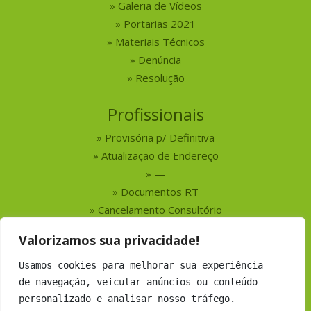
Galeria de Vídeos
Portarias 2021
Materiais Técnicos
Denúncia
Resolução
Profissionais
Provisória p/ Definitiva
Atualização de Endereço
—
Documentos RT
Cancelamento Consultório
Valorizamos sua privacidade!
Serviços
Usamos cookies para melhorar sua experiência
Busca por Profissionais
de navegação, veicular anúncios ou conteúdo
Busca por Empresas
personalizado e analisar nosso tráfego.
Números do CRMV-MS