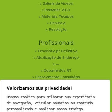
Galeria de Vídeos
Portarias 2021
Materiais Técnicos
Denúncia
Resolução
Profissionais
Provisória p/ Definitiva
Atualização de Endereço
—
Documentos RT
Cancelamento Consultório
Valorizamos sua privacidade!
Serviços
Usamos cookies para melhorar sua experiência
Busca por Profissionais
de navegação, veicular anúncios ou conteúdo
Busca por Empresas
personalizado e analisar nosso tráfego.
Números do CRMV-MS