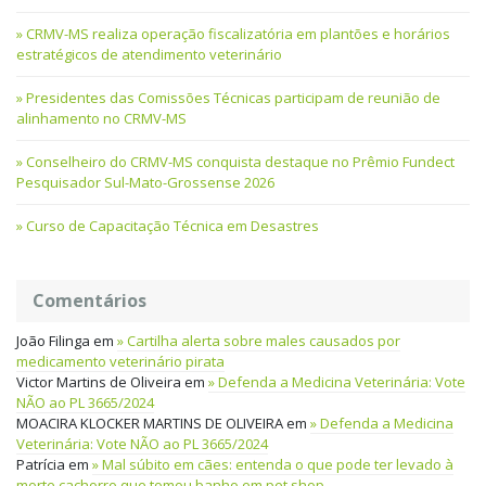
CRMV-MS realiza operação fiscalizatória em plantões e horários
estratégicos de atendimento veterinário
Presidentes das Comissões Técnicas participam de reunião de
alinhamento no CRMV-MS
Conselheiro do CRMV-MS conquista destaque no Prêmio Fundect
Pesquisador Sul-Mato-Grossense 2026
Curso de Capacitação Técnica em Desastres
Comentários
João Filinga
em
Cartilha alerta sobre males causados por
medicamento veterinário pirata
Victor Martins de Oliveira
em
Defenda a Medicina Veterinária: Vote
NÃO ao PL 3665/2024
MOACIRA KLOCKER MARTINS DE OLIVEIRA
em
Defenda a Medicina
Veterinária: Vote NÃO ao PL 3665/2024
Patrícia
em
Mal súbito em cães: entenda o que pode ter levado à
morte cachorro que tomou banho em pet shop