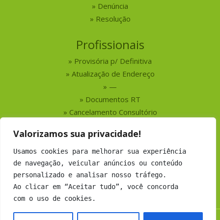
Denúncia
Resolução
Profissionais
Provisória p/ Definitiva
Atualização de Endereço
—
Documentos RT
Cancelamento Consultório
Valorizamos sua privacidade!
Serviços
Usamos cookies para melhorar sua experiência
Busca por Profissionais
de navegação, veicular anúncios ou conteúdo
Busca por Empresas
personalizado e analisar nosso tráfego.
Números do CRMV-MS
Ao clicar em “Aceitar tudo”, você concorda
com o uso de cookies.