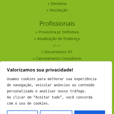
Denúncia
Resolução
Profissionais
Provisória p/ Definitiva
Atualização de Endereço
—
Documentos RT
Cancelamento Consultório
Valorizamos sua privacidade!
Serviços
Usamos cookies para melhorar sua experiência
Busca por Profissionais
de navegação, veicular anúncios ou conteúdo
Busca por Empresas
personalizado e analisar nosso tráfego.
Números do CRMV-MS
Ao clicar em “Aceitar tudo”, você concorda
com o uso de cookies.