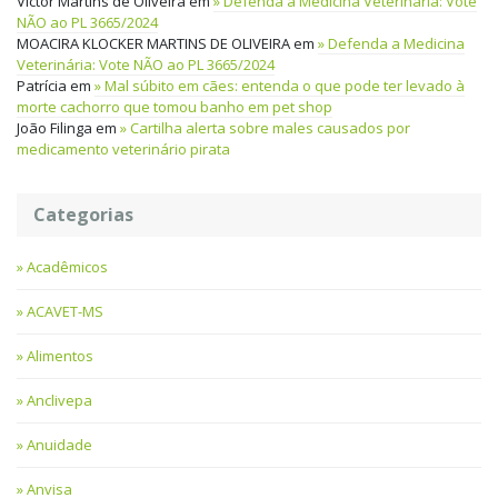
Victor Martins de Oliveira
em
Defenda a Medicina Veterinária: Vote
NÃO ao PL 3665/2024
MOACIRA KLOCKER MARTINS DE OLIVEIRA
em
Defenda a Medicina
Veterinária: Vote NÃO ao PL 3665/2024
Patrícia
em
Mal súbito em cães: entenda o que pode ter levado à
morte cachorro que tomou banho em pet shop
João Filinga
em
Cartilha alerta sobre males causados por
medicamento veterinário pirata
Categorias
Acadêmicos
ACAVET-MS
Alimentos
Anclivepa
Anuidade
Anvisa