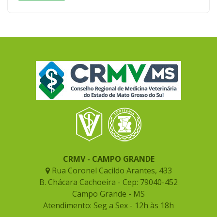
CRMV - CAMPO GRANDE
Rua Coronel Cacildo Arantes, 433
B. Chácara Cachoeira - Cep: 79040-452
Campo Grande - MS
Atendimento: Seg a Sex - 12h às 18h