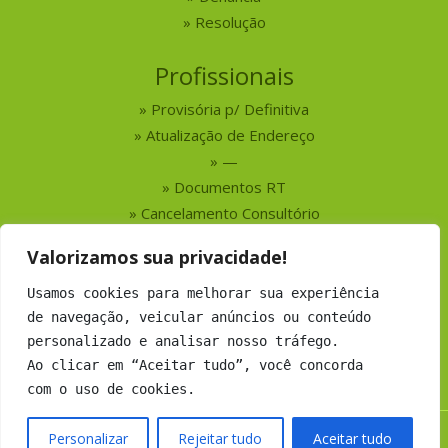
Resolução
Profissionais
Provisória p/ Definitiva
Atualização de Endereço
—
Documentos RT
Cancelamento Consultório
Valorizamos sua privacidade!
Serviços
Usamos cookies para melhorar sua experiência
Busca por Profissionais
de navegação, veicular anúncios ou conteúdo
Busca por Empresas
personalizado e analisar nosso tráfego.
Números do CRMV-MS
Ao clicar em “Aceitar tudo”, você concorda
com o uso de cookies.
Personalizar
Rejeitar tudo
Aceitar tudo
Copyright 2019 CRMV-MS - Todos os direitos Reservados.