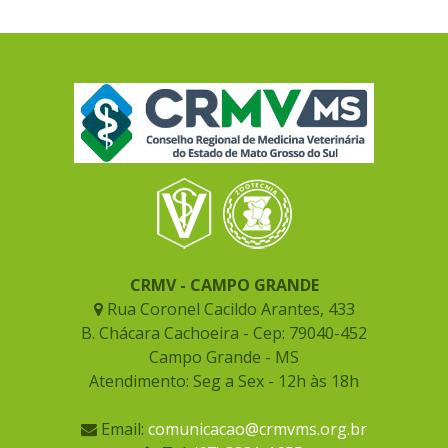
CRMV - CAMPO GRANDE
Rua Coronel Cacildo Arantes, 433
B. Chácara Cachoeira - Cep: 79040-452
Campo Grande - MS
Atendimento: Seg a Sex - 12h às 18h
Email:
comunicacao@crmvms.org.br