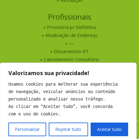
Resolução
Profissionais
Provisória p/ Definitiva
Atualização de Endereço
—
Documentos RT
Cancelamento Consultório
Valorizamos sua privacidade!
Serviços
Usamos cookies para melhorar sua experiência
Busca por Profissionais
de navegação, veicular anúncios ou conteúdo
Busca por Empresas
personalizado e analisar nosso tráfego.
Números do CRMV-MS
Ao clicar em “Aceitar tudo”, você concorda
com o uso de cookies.
Personalizar
Rejeitar tudo
Aceitar tudo
Copyright 2019 CRMV-MS - Todos os direitos Reservados.
Desenvolvimento:
Argo Soluções