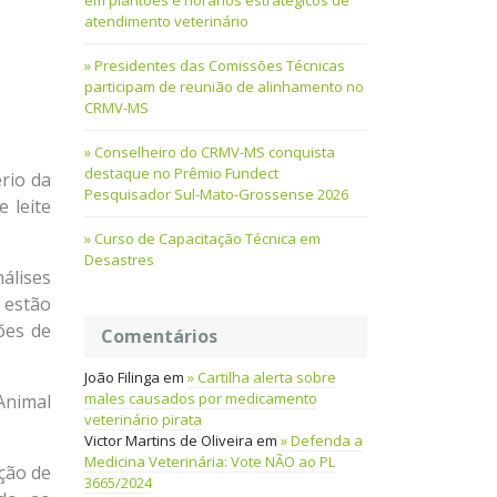
em plantões e horários estratégicos de
atendimento veterinário
Presidentes das Comissões Técnicas
participam de reunião de alinhamento no
CRMV-MS
Conselheiro do CRMV-MS conquista
destaque no Prêmio Fundect
rio da
Pesquisador Sul-Mato-Grossense 2026
 leite
Curso de Capacitação Técnica em
Desastres
nálises
 estão
ões de
Comentários
João Filinga
em
Cartilha alerta sobre
males causados por medicamento
Animal
veterinário pirata
Victor Martins de Oliveira
em
Defenda a
Medicina Veterinária: Vote NÃO ao PL
ção de
3665/2024