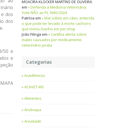
ndo ao
MOACIRA KLOCKER MARTINS DE OLIVEIRA
inário
em
Defenda a Medicina Veterinária:
Vote NÃO ao PL 3665/2024
 e dos
Patrícia
em
Mal súbito em cães: entenda
ão dos
o que pode ter levado à morte cachorro
e.
que tomou banho em pet shop
João Filinga
em
Cartilha alerta sobre
males causados por medicamento
veterinário pirata
3/50 e
ados e
Categorias
speção
Acadêmicos
s MAPA
ACAVET-MS
Alimentos
Anclivepa
Anuidade