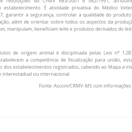
rme resoluções do CFMV 683/2001 e 582/1991, atribui
o estabelecimento. É atividade privativa do Médico Veter
7, garantir a segurança, controlar a qualidade do produto
ação, além de orientar sobre todos os aspectos da produç
m, manipulam, beneficiam leite e produtos derivados do leit
dutos de origem animal é disciplinada pelas Leis n° 1.28
stabelecem a competência de fiscalização para união, est
o dos estabelecimentos registrados, cabendo ao Mapa a in
interestadual ou internacional.
Fonte: Ascom/CRMV-MS com informaçõe