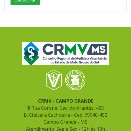
CRMV - CAMPO GRANDE
Rua Coronel Cacildo Arantes, 433
B. Chácara Cachoeira - Cep: 79040-452
Campo Grande - MS
Atendimento: Seg a Sex - 12h às 18h