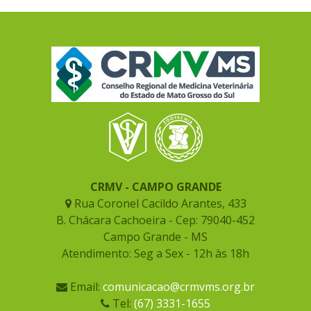
CRMV - CAMPO GRANDE
Rua Coronel Cacildo Arantes, 433
B. Chácara Cachoeira - Cep: 79040-452
Campo Grande - MS
Atendimento: Seg a Sex - 12h às 18h
Email:
comunicacao@crmvms.org.br
Tel:
(67) 3331-1655