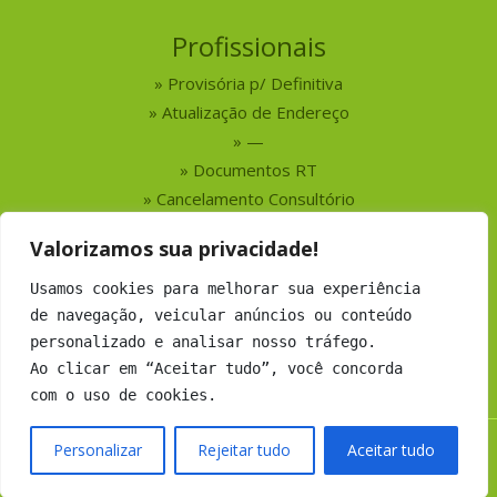
Profissionais
Provisória p/ Definitiva
Atualização de Endereço
—
Documentos RT
Cancelamento Consultório
Valorizamos sua privacidade!
Serviços
Usamos cookies para melhorar sua experiência
Busca por Profissionais
de navegação, veicular anúncios ou conteúdo
Busca por Empresas
personalizado e analisar nosso tráfego.
Números do CRMV-MS
Ao clicar em “Aceitar tudo”, você concorda
com o uso de cookies.
Personalizar
Rejeitar tudo
Aceitar tudo
Copyright 2019 CRMV-MS - Todos os direitos Reservados.
Desenvolvimento:
Argo Soluções