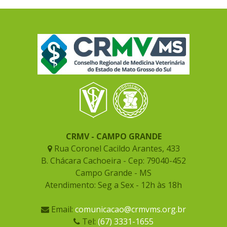
CRMV - CAMPO GRANDE
Rua Coronel Cacildo Arantes, 433
B. Chácara Cachoeira - Cep: 79040-452
Campo Grande - MS
Atendimento: Seg a Sex - 12h às 18h
Email:
comunicacao@crmvms.org.br
Tel:
(67) 3331-1655