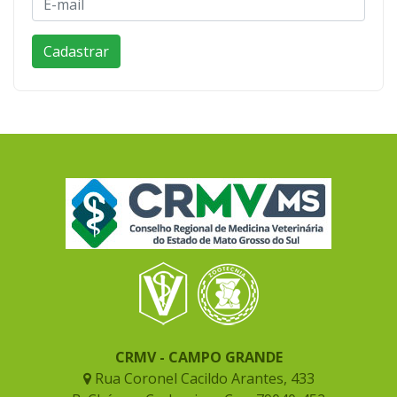
CRMV - CAMPO GRANDE
Rua Coronel Cacildo Arantes, 433