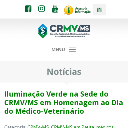
MENU
Notícias
Iluminação Verde na Sede do
CRMV/MS em Homenagem ao Dia
do Médico-Veterinário
Categoria:
CRMV-MS
,
CRMV-MS em Pauta
,
médicos