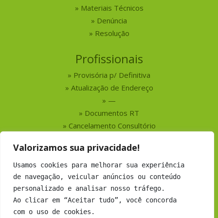
Materiais Técnicos
Denúncia
Resolução
Profissionais
Provisória p/ Definitiva
Atualização de Endereço
—
Documentos RT
Cancelamento Consultório
Valorizamos sua privacidade!
Serviços
Usamos cookies para melhorar sua experiência
Busca por Profissionais
de navegação, veicular anúncios ou conteúdo
Busca por Empresas
personalizado e analisar nosso tráfego.
Números do CRMV-MS
Ao clicar em “Aceitar tudo”, você concorda
com o uso de cookies.