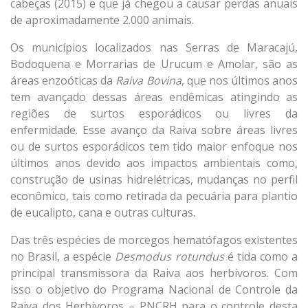
cabeças (2015) e que já chegou a causar perdas anuais
de aproximadamente 2.000 animais.
Os municípios localizados nas Serras de Maracajú,
Bodoquena e Morrarias de Urucum e Amolar, são as
áreas enzoóticas da
Raiva Bovina
, que nos últimos anos
tem avançado dessas áreas endêmicas atingindo as
regiões de surtos esporádicos ou livres da
enfermidade. Esse avanço da Raiva sobre áreas livres
ou de surtos esporádicos tem tido maior enfoque nos
últimos anos devido aos impactos ambientais como,
construção de usinas hidrelétricas, mudanças no perfil
econômico, tais como retirada da pecuária para plantio
de eucalipto, cana e outras culturas.
Das três espécies de morcegos hematófagos existentes
no Brasil, a espécie
Desmodus rotundus
é tida como a
principal transmissora da Raiva aos herbívoros. Com
isso o objetivo do Programa Nacional de Controle da
Raiva dos Herbívoros – PNCRH para o controle desta