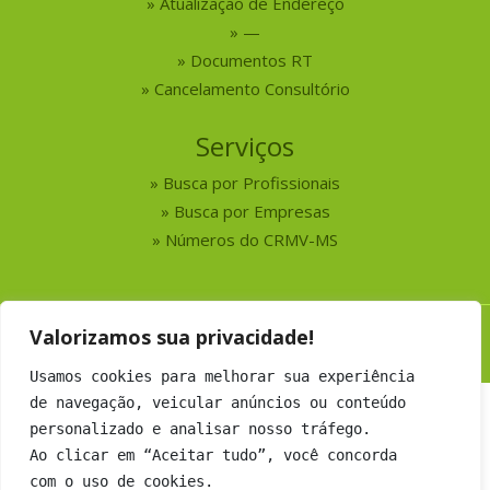
Atualização de Endereço
—
Documentos RT
Cancelamento Consultório
Serviços
Busca por Profissionais
Busca por Empresas
Números do CRMV-MS
Valorizamos sua privacidade!
Copyright 2019 CRMV-MS - Todos os direitos Reservados.
Desenvolvimento:
Argo Soluções
Usamos cookies para melhorar sua experiência
de navegação, veicular anúncios ou conteúdo
personalizado e analisar nosso tráfego.
Ao clicar em “Aceitar tudo”, você concorda
com o uso de cookies.