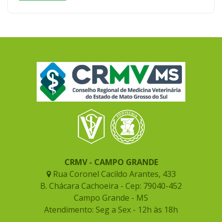
CRMV - CAMPO GRANDE
Rua Coronel Cacildo Arantes, 433
B. Chácara Cachoeira - Cep: 79040-452
Campo Grande - MS
Atendimento: Seg a Sex - 12h às 18h