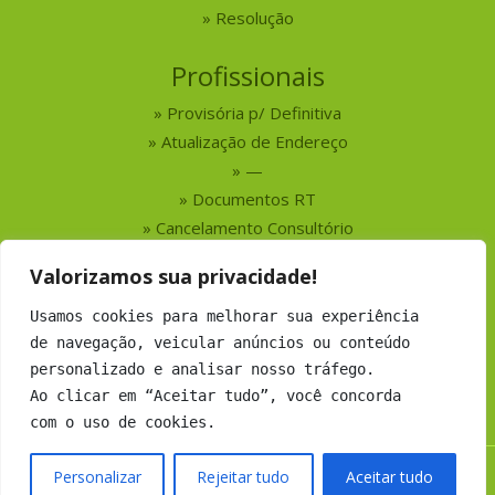
Resolução
Profissionais
Provisória p/ Definitiva
Atualização de Endereço
—
Documentos RT
Cancelamento Consultório
Valorizamos sua privacidade!
Serviços
Usamos cookies para melhorar sua experiência
Busca por Profissionais
de navegação, veicular anúncios ou conteúdo
Busca por Empresas
personalizado e analisar nosso tráfego.
Números do CRMV-MS
Ao clicar em “Aceitar tudo”, você concorda
com o uso de cookies.
Personalizar
Rejeitar tudo
Aceitar tudo
Copyright 2019 CRMV-MS - Todos os direitos Reservados.