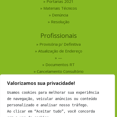
Portarias 2021
Materiais Técnicos
Denúncia
Resolução
Profissionais
Provisória p/ Definitiva
Atualização de Endereço
—
Documentos RT
Cancelamento Consultório
Valorizamos sua privacidade!
Serviços
Usamos cookies para melhorar sua experiência
Busca por Profissionais
de navegação, veicular anúncios ou conteúdo
Busca por Empresas
personalizado e analisar nosso tráfego.
Números do CRMV-MS
Ao clicar em “Aceitar tudo”, você concorda