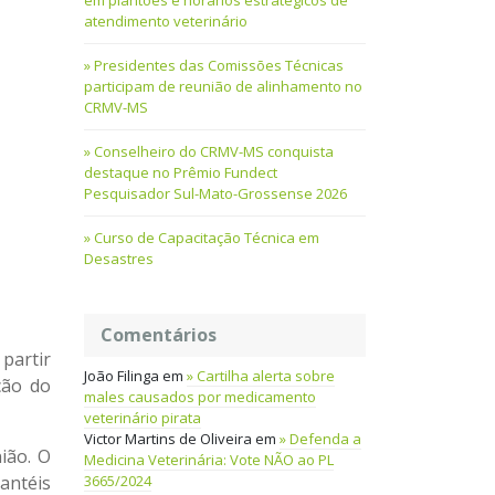
em plantões e horários estratégicos de
atendimento veterinário
Presidentes das Comissões Técnicas
participam de reunião de alinhamento no
CRMV-MS
Conselheiro do CRMV-MS conquista
destaque no Prêmio Fundect
Pesquisador Sul-Mato-Grossense 2026
Curso de Capacitação Técnica em
Desastres
Comentários
partir
João Filinga
em
Cartilha alerta sobre
ção do
males causados por medicamento
veterinário pirata
Victor Martins de Oliveira
em
Defenda a
ião. O
Medicina Veterinária: Vote NÃO ao PL
3665/2024
antéis