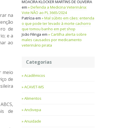
MOACIRA KLOCKER MARTINS DE OLIVEIRA
em
Defenda a Medicina Veterinária:
Vote NÃO ao PL 3665/2024
rar na
Patrícia
em
Mal súbito em cães: entenda
tenção
o que pode ter levado à morte cachorro
ero de
que tomou banho em pet shop
João Filinga
em
Cartilha alerta sobre
o; e a
males causados por medicamento
har ao
veterinário pirata
Categorias
r meio
Acadêmicos
iço de
sileira
ACAVET-MS
Alimentos
 ABCS,
Anclivepa
ais de
Anuidade