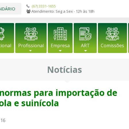
(67) 3331-1655
NDÁRIO
Atendimento: Seg a Sex - 12h às 18h
cional
Profissional
Empresa
ART
Comissões
Notícias
 normas para importação de
ola e suinícola
016