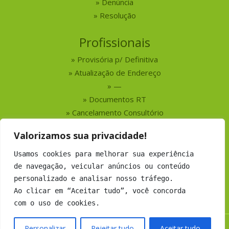
Denúncia
Resolução
Profissionais
Provisória p/ Definitiva
Atualização de Endereço
—
Documentos RT
Cancelamento Consultório
Valorizamos sua privacidade!
Serviços
Usamos cookies para melhorar sua experiência
Busca por Profissionais
de navegação, veicular anúncios ou conteúdo
Busca por Empresas
personalizado e analisar nosso tráfego.
Números do CRMV-MS
Ao clicar em “Aceitar tudo”, você concorda
com o uso de cookies.
Personalizar
Rejeitar tudo
Aceitar tudo
Copyright 2019 CRMV-MS - Todos os direitos Reservados.