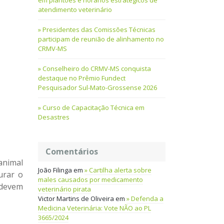
em plantões e horários estratégicos de
atendimento veterinário
Presidentes das Comissões Técnicas
participam de reunião de alinhamento no
CRMV-MS
Conselheiro do CRMV-MS conquista
destaque no Prêmio Fundect
Pesquisador Sul-Mato-Grossense 2026
Curso de Capacitação Técnica em
Desastres
Comentários
animal
João Filinga
em
Cartilha alerta sobre
urar o
males causados por medicamento
 devem
veterinário pirata
Victor Martins de Oliveira
em
Defenda a
Medicina Veterinária: Vote NÃO ao PL
3665/2024