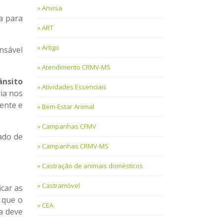
Anvisa
a para
ART
Artigo
nsável
Atendimento CRMV-MS
ânsito
Atividades Essenciais
ria nos
iente e
Bem-Estar Animal
Campanhas CFMV
ado de
Campanhas CRMV-MS
Castração de animais domésticos
Castramóvel
icar as
 que o
CEA
a deve