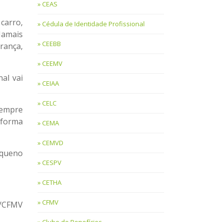
CEAS
carro,
Cédula de Identidade Profissional
Jamais
CEEBB
rança,
CEEMV
al vai
CEIAA
CELC
sempre
 forma
CEMA
CEMVD
equeno
CESPV
CETHA
CFMV
m/CFMV