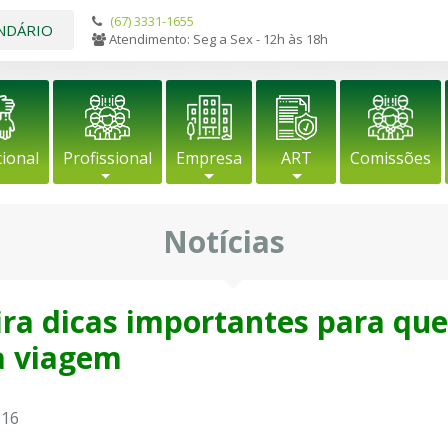
(67) 3331-1655
NDÁRIO
Atendimento: Seg a Sex - 12h às 18h
cional
Profissional
Empresa
ART
Comissões
Notícias
ira dicas importantes para qu
na viagem
016