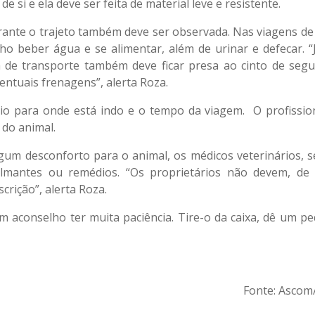
e si e ela deve ser feita de material leve e resistente.
rante o trajeto também deve ser observada. Nas viagens de 
ho beber água e se alimentar, além de urinar e defecar. “
xa de transporte também deve ficar presa ao cinto de segu
entuais frenagens”, alerta Roza.
io para onde está indo e o tempo da viagem. O profission
 do animal.
gum desconforto para o animal, os médicos veterinários, 
almantes ou remédios. “Os proprietários não devem, de
rição”, alerta Roza.
m aconselho ter muita paciência. Tire-o da caixa, dê um p
Fonte: Asco