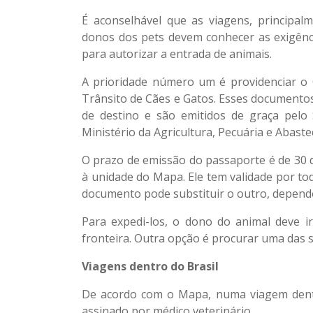
É aconselhável que as viagens, principal
donos dos pets devem conhecer as exigênc
para autorizar a entrada de animais.
A prioridade número um é providenciar o C
Trânsito de Cães e Gatos. Esses documentos
de destino e são emitidos de graça pelo S
Ministério da Agricultura, Pecuária e Abast
O prazo de emissão do passaporte é de 30 
à unidade do Mapa. Ele tem validade por toda
documento pode substituir o outro, depen
Para expedi-los, o dono do animal deve i
fronteira. Outra opção é procurar uma das s
Viagens dentro do Brasil
De acordo com o Mapa, numa viagem dentr
assinado por médico veterinário.