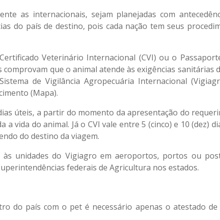
mente as internacionais, sejam planejadas com antecedênc
ias do país de destino, pois cada nação tem seus procedi
ertificado Veterinário Internacional (CVI) ou o Passaport
 comprovam que o animal atende às exigências sanitárias d
istema de Vigilância Agropecuária Internacional (Vigiagr
ecimento (Mapa).
dias úteis, a partir do momento da apresentação do requer
 a vida do animal. Já o CVI vale entre 5 (cinco) e 10 (dez) d
dendo do destino da viagem.
r às unidades do Vigiagro em aeroportos, portos ou pos
uperintendências federais de Agricultura nos estados.
o do país com o pet é necessário apenas o atestado de