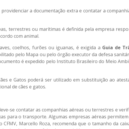
iso providenciar a documentação extra e contatar a companhi
s, terrestres ou marítimas é definida pela empresa respo
acordo com animal.
ves, coelhos, furões ou iguanas, é exigida a
Guia de Tr
bilitado pelo Mapa ou pelo órgão executor da defesa sanitá
documento é expedido pelo Instituto Brasileiro do Meio Amb
ães e Gatos poderá ser utilizado em substituição ao atest
ional de cães e gatos.
eve-se contatar as companhias aéreas ou terrestres e verif
ixas para o transporte. Algumas empresas aéreas permitem
l do CFMV, Marcello Roza, recomenda que o tamanho da caix