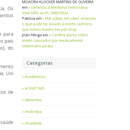
MOACIRA KLOCKER MARTINS DE OLIVEIRA
em
Defenda a Medicina Veterinária:
ia. Os
Vote NÃO ao PL 3665/2024
mentos
Patrícia
em
Mal súbito em cães: entenda
o que pode ter levado à morte cachorro
que tomou banho em pet shop
e para
João Filinga
em
Cartilha alerta sobre
males causados por medicamento
o país
veterinário pirata
o), do
Categorias
imento
ias. Um
Acadêmicos
ACAVET-MS
tos de
Alimentos
Anclivepa
 saúde
Anuidade