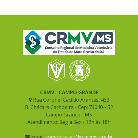
CRMV - CAMPO GRANDE
Rua Coronel Cacildo Arantes, 433
B. Chácara Cachoeira - Cep: 79040-452
Campo Grande - MS
Atendimento: Seg a Sex - 12h às 18h
Email:
comunicacao@crmvms.org.br