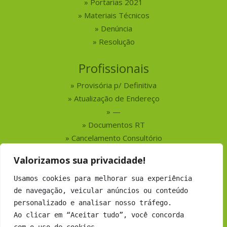
Portarias 2021
Materiais Técnicos
Denúncia
Resolução
Profissionais
Provisória p/ Definitiva
Atualização de Endereço
—
Documentos RT
Cancelamento Consultório
Valorizamos sua privacidade!
Serviços
Usamos cookies para melhorar sua experiência
Busca por Profissionais
de navegação, veicular anúncios ou conteúdo
Busca por Empresas
personalizado e analisar nosso tráfego.
Números do CRMV-MS
Ao clicar em “Aceitar tudo”, você concorda