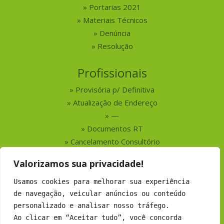
Portarias 2021
Materiais Técnicos
Denúncia
Resolução
Profissionais
Provisória p/ Definitiva
Atualização de Endereço
—
Documentos RT
Cancelamento Consultório
Valorizamos sua privacidade!
Serviços
Usamos cookies para melhorar sua experiência
Busca por Profissionais
de navegação, veicular anúncios ou conteúdo
Busca por Empresas
personalizado e analisar nosso tráfego.
Números do CRMV-MS
Ao clicar em “Aceitar tudo”, você concorda