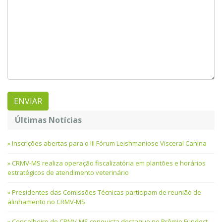
Últimas Notícias
Inscrições abertas para o III Fórum Leishmaniose Visceral Canina
CRMV-MS realiza operação fiscalizatória em plantões e horários
estratégicos de atendimento veterinário
Presidentes das Comissões Técnicas participam de reunião de
alinhamento no CRMV-MS
Conselheiro do CRMV-MS conquista destaque no Prêmio Fundect