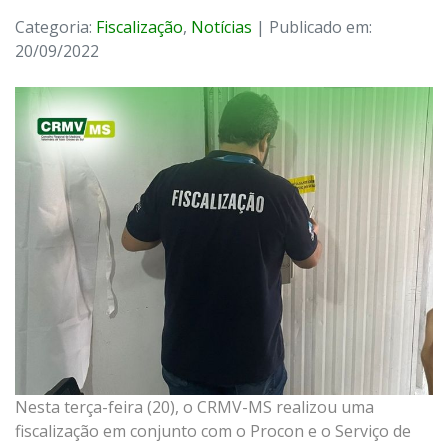
Categoria:
Fiscalização
,
Notícias
| Publicado em:
20/09/2022
Nesta terça-feira (20), o CRMV-MS realizou uma
fiscalização em conjunto com o Procon e o Serviço de