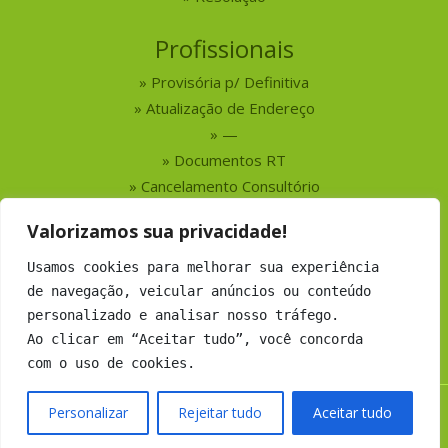
Profissionais
Provisória p/ Definitiva
Atualização de Endereço
—
Documentos RT
Cancelamento Consultório
Valorizamos sua privacidade!
Serviços
Usamos cookies para melhorar sua experiência
Busca por Profissionais
de navegação, veicular anúncios ou conteúdo
Busca por Empresas
personalizado e analisar nosso tráfego.
Números do CRMV-MS
Ao clicar em “Aceitar tudo”, você concorda
com o uso de cookies.
Personalizar
Rejeitar tudo
Aceitar tudo
Copyright 2019 CRMV-MS - Todos os direitos Reservados.
Desenvolvimento:
Argo Soluções