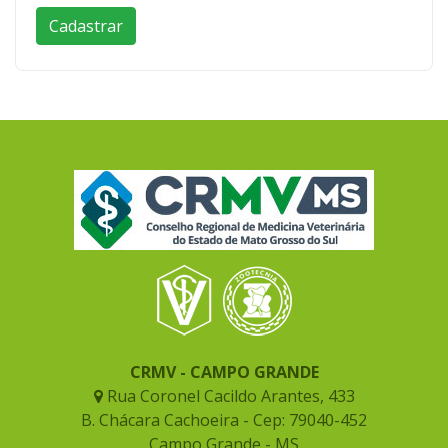
CRMV - CAMPO GRANDE
Rua Coronel Cacildo Arantes, 433
B. Chácara Cachoeira - Cep: 79040-452
Campo Grande - MS