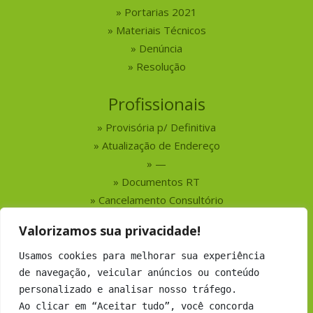
Portarias 2021
Materiais Técnicos
Denúncia
Resolução
Profissionais
Provisória p/ Definitiva
Atualização de Endereço
—
Documentos RT
Cancelamento Consultório
Valorizamos sua privacidade!
Serviços
Usamos cookies para melhorar sua experiência
Busca por Profissionais
de navegação, veicular anúncios ou conteúdo
Busca por Empresas
personalizado e analisar nosso tráfego.
Números do CRMV-MS
Ao clicar em “Aceitar tudo”, você concorda