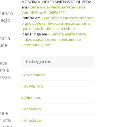
MOACIRA KLOCKER MARTINS DE OLIVEIRA
em
Defenda a Medicina Veterinária:
Vote NÃO ao PL 3665/2024
itar o
Patrícia
em
Mal súbito em cães: entenda
mação
o que pode ter levado à morte cachorro
que tomou banho em pet shop
João Filinga
em
Cartilha alerta sobre
nária
males causados por medicamento
aúde
veterinário pirata
Categorias
deve
am à
Acadêmicos
ros e
ACAVET-MS
Alimentos
Anclivepa
ne e
or uma
Anuidade
s é um