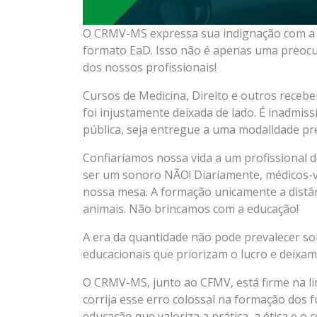
O CRMV-MS expressa sua indignação com a d
formato EaD. Isso não é apenas uma preocu
dos nossos profissionais!
Cursos de Medicina, Direito e outros recebe
foi injustamente deixada de lado. É inadmis
pública, seja entregue a uma modalidade prec
Confiaríamos nossa vida a um profissional d
ser um sonoro NÃO! Diariamente, médicos-v
nossa mesa. A formação unicamente a distânc
animais. Não brincamos com a educação!
A era da quantidade não pode prevalecer s
educacionais que priorizam o lucro e deixa
O CRMV-MS, junto ao CFMV, está firme na lin
corrija esse erro colossal na formação dos 
educação que valoriza a prática, a ética e 