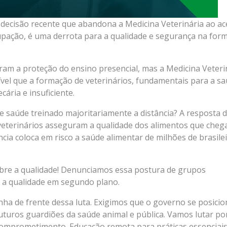
ecisão recente que abandona a Medicina Veterinária ao ace
pação, é uma derrota para a qualidade e segurança na for
ram a proteção do ensino presencial, mas a Medicina Veteri
sível que a formação de veterinários, fundamentais para a s
ária e insuficiente.
e saúde treinado majoritariamente a distância? A resposta 
eterinários asseguram a qualidade dos alimentos que cheg
ia coloca em risco a saúde alimentar de milhões de brasilei
obre a qualidade! Denunciamos essa postura de grupos
m a qualidade em segundo plano.
ha de frente dessa luta. Exigimos que o governo se posicio
futuros guardiões da saúde animal e pública. Vamos lutar p
o comprometimento. Educação remota para práticas essenciai