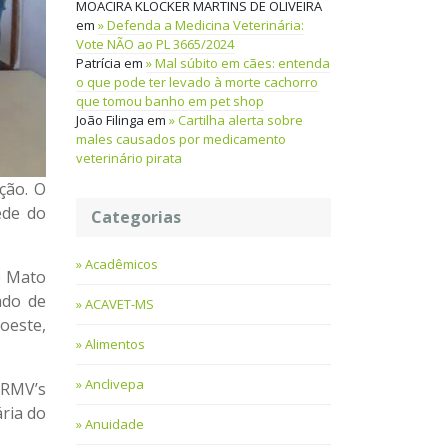
MOACIRA KLOCKER MARTINS DE OLIVEIRA
em
Defenda a Medicina Veterinária:
Vote NÃO ao PL 3665/2024
Patrícia
em
Mal súbito em cães: entenda
o que pode ter levado à morte cachorro
que tomou banho em pet shop
João Filinga
em
Cartilha alerta sobre
males causados por medicamento
veterinário pirata
ção. O
ede do
Categorias
Acadêmicos
 e Mato
ado de
ACAVET-MS
oeste,
Alimentos
Anclivepa
CRMV’s
ria do
Anuidade