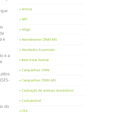
Anvisa
 que
ART
do
Artigo
da
a e
Atendimento CRMV-MS
Atividades Essenciais
io e a
Bem-Estar Animal
 e
Campanhas CFMV
uídos.
(SES-
Campanhas CRMV-MS
Castração de animais domésticos
Castramóvel
ão do
CEA