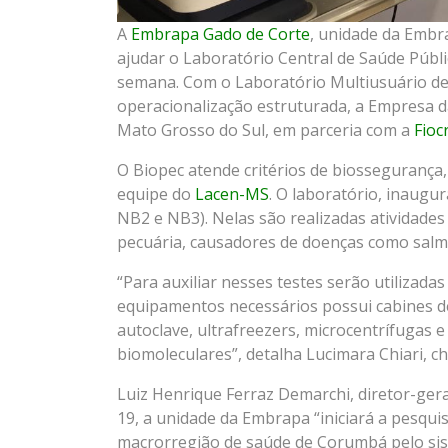
A
Embrapa Gado de Corte
, unidade da Embr
ajudar o Laboratório Central de Saúde Públi
semana. Com o Laboratório Multiusuário de 
operacionalização estruturada, a Empresa 
Mato Grosso do Sul, em parceria com a
Fioc
O Biopec atende critérios de biossegurança, 
equipe do
Lacen-MS
. O laboratório, inaugu
NB2 e NB3). Nelas são realizadas atividades
pecuária, causadores de doenças como salm
“Para auxiliar nesses testes serão utilizada
equipamentos necessários possui cabines de
autoclave, ultrafreezers, microcentrífugas 
biomoleculares”, detalha Lucimara Chiari, c
Luiz Henrique Ferraz Demarchi, diretor-geral
19, a unidade da Embrapa “iniciará a pesqui
macrorregião de saúde de Corumbá pelo si