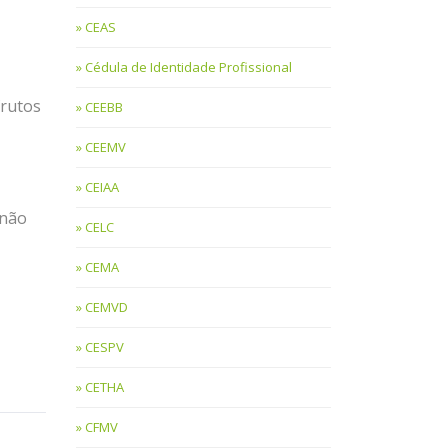
CEAS
Cédula de Identidade Profissional
frutos
CEEBB
CEEMV
CEIAA
 não
CELC
CEMA
CEMVD
CESPV
CETHA
CFMV