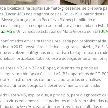
apa localizada na capital sul-mato-grossense, se prepara pa
ca (Lacen-MS) nos diagnósticos de Covid-19, a partir desta
Biossegurança para a Pecuária (Biopec) habilitado e
dá mais um passo no apoio ao combate à pandemia no Estad
ruz-MS
e Universidade Estadual de Mato Grosso do Sul (
UE
confirmados em visita técnica realizada por profissional da
rado em 2017, possui áreas de biossegurança nível 1, 2 e 3 (
 que envolvem patógenos de alto risco biológico para a cade
onelose, brucelose, tuberculose e doenças êntero-hemorrág
s as áreas NB2 e NB3 do Biopec, que entre os principais
 segurança biológica Classe II A2 (B3), aparelhos de RT-PC
e outros instrumentos comuns a laboratórios de análises
hefe-adjunta de pesquisa e desenvolvimento da unidade.
 do Lacen-MS, explica que, a princípio, para diagnóstico de
sa do vírus em amostras de pacientes que foram coletadas n
stema de
drive-thru
, garantindo entrega dos resultados em