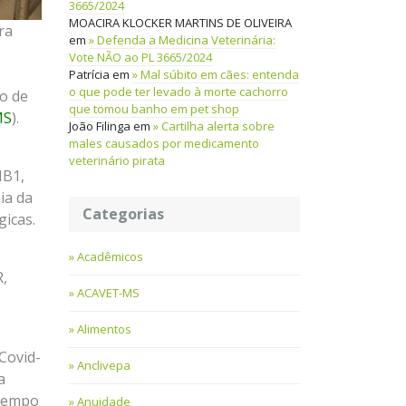
3665/2024
MOACIRA KLOCKER MARTINS DE OLIVEIRA
ra
em
Defenda a Medicina Veterinária:
Vote NÃO ao PL 3665/2024
Patrícia
em
Mal súbito em cães: entenda
o que pode ter levado à morte cachorro
o de
que tomou banho em pet shop
MS
).
João Filinga
em
Cartilha alerta sobre
males causados por medicamento
veterinário pirata
NB1,
ia da
Categorias
icas.
Acadêmicos
R,
ACAVET-MS
Alimentos
 Covid-
Anclivepa
a
 tempo
Anuidade