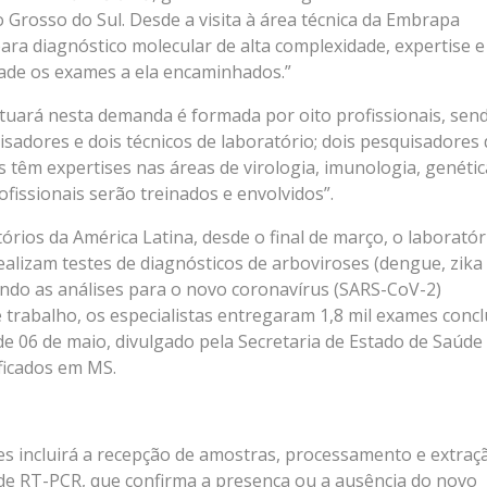
Grosso do Sul. Desde a visita à área técnica da Embrapa
ara diagnóstico molecular de alta complexidade, expertise e
dade os exames a ela encaminhados.”
tuará nesta demanda é formada por oito profissionais, sen
sadores e dois técnicos de laboratório; dois pesquisadores 
têm expertises nas áreas de virologia, imunologia, genétic
ofissionais serão treinados e envolvidos”.
ios da América Latina, desde o final de março, o laboratór
alizam testes de diagnósticos de arboviroses (dengue, zika
xando as análises para o novo coronavírus (SARS-CoV-2)
rabalho, os especialistas entregaram 1,8 mil exames concl
e 06 de maio, divulgado pela Secretaria de Estado de Saúde 
ficados em MS.
tes incluirá a recepção de amostras, processamento e extraç
 de RT-PCR, que confirma a presença ou a ausência do novo