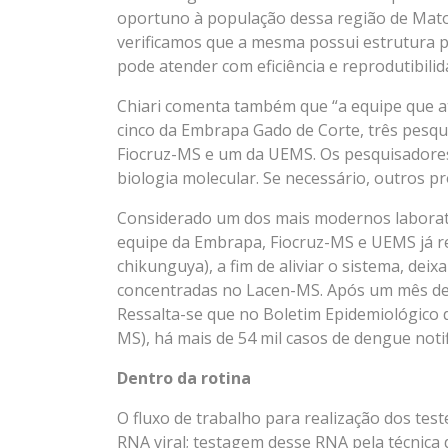
oportuno à população dessa região de Mato 
verificamos que a mesma possui estrutura p
pode atender com eficiência e reprodutibili
Chiari comenta também que “a equipe que a
cinco da Embrapa Gado de Corte, três pesqui
Fiocruz-MS e um da UEMS. Os pesquisadores 
biologia molecular. Se necessário, outros pr
Considerado um dos mais modernos laboratór
equipe da Embrapa, Fiocruz-MS e UEMS já re
chikunguya), a fim de aliviar o sistema, dei
concentradas no Lacen-MS. Após um mês de t
Ressalta-se que no Boletim Epidemiológico d
MS), há mais de 54 mil casos de dengue noti
Dentro da rotina
O fluxo de trabalho para realização dos tes
RNA viral; testagem desse RNA pela técnica