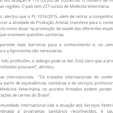
stas em atuação e 115 cursos de Zootecnia. O número de m
as regiões. O país tem 227 cursos de Medicina Veterinária.
s, alertou que o PL 1016/2015, além de retirar a competênc
cer a atividade de Produção Animal, transfere para o zoote
ário como atuar na promoção da saúde das diferentes espéc
 que envolvem questões sanitárias.
o permite mais barreiras para o conhecimento e, no ca
ia e a Agronomia são necessárias.
três profissões, o diálogo pode se dar. Está claro que a pr
profissões possuem”, afirmou.
as internacionais. “Os tratados internacionais do comér
partir de equivalências sanitárias e de serviços profissio
e Medicina Veterinária, os acordos firmados podem perder
ações de carnes do Brasil”.
unidade internacional vale a atuação dos Serviços Veteri
inada a programas sanitários reconhecidos, é sau