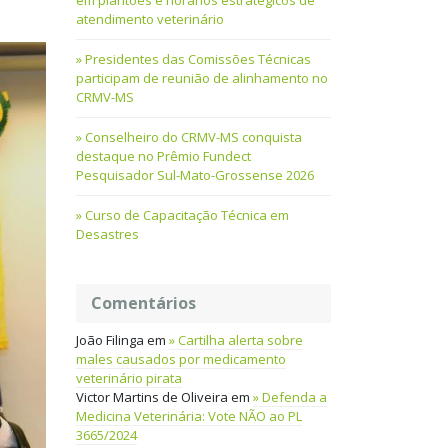
em plantões e horários estratégicos de
atendimento veterinário
Presidentes das Comissões Técnicas
participam de reunião de alinhamento no
CRMV-MS
Conselheiro do CRMV-MS conquista
destaque no Prêmio Fundect
Pesquisador Sul-Mato-Grossense 2026
Curso de Capacitação Técnica em
Desastres
Comentários
João Filinga
em
Cartilha alerta sobre
males causados por medicamento
veterinário pirata
Victor Martins de Oliveira
em
Defenda a
Medicina Veterinária: Vote NÃO ao PL
3665/2024