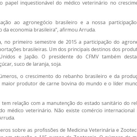
 o papel inquestionável do médico veterinário no crescim
lação ao agronegócio brasileiro e a nossa participaçã
 da economia brasileira”, afirmou Arruda.
a, no primeiro semestre de 2015 a participação do agron
portações brasileiras. Um dos principais destinos dos produ
s Unidos e Japão. O presidente do CFMV também dest
car, suco de laranja, soja.
úmeros, o crescimento do rebanho brasileiro e da produ
o maior produtor de carne bovina do mundo e o líder mund
 tem relação com a manutenção do estado sanitário do r
do médico veterinário. Não existe comércio internacional
Arruda.
ros sobre as profissões de Medicina Veterinária e Zootec