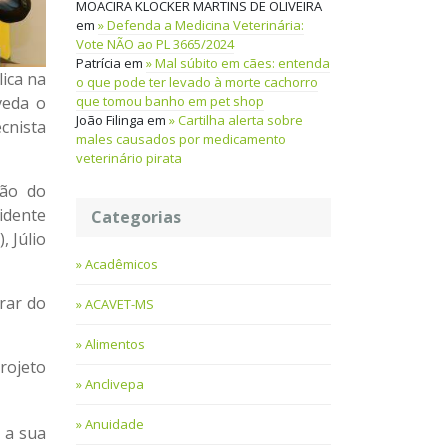
MOACIRA KLOCKER MARTINS DE OLIVEIRA
em
Defenda a Medicina Veterinária:
Vote NÃO ao PL 3665/2024
Patrícia
em
Mal súbito em cães: entenda
lica na
o que pode ter levado à morte cachorro
que tomou banho em pet shop
veda o
João Filinga
em
Cartilha alerta sobre
cnista
males causados por medicamento
veterinário pirata
ção do
idente
Categorias
 Júlio
Acadêmicos
rar do
ACAVET-MS
Alimentos
rojeto
Anclivepa
Anuidade
 a sua