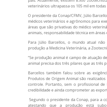
país. Atualmente, existem 8.500 zootecni
veterinários ultrapassa os 105 mil em todas 
O presidente da Conap/CFMV, Júlio Barcello
médicos veterinários e agrônomos para exer
áreas que são privativas do médico veterin
animais, responsabilidade técnica em áreas
Para Júlio Barcellos, o mundo atual nã
produção a Medicina Veterinária, a Zootecn
“Se produção animal é campo de atuação de 
animal precisa dos três pilares que as três 
Barcellos também falou sobre as exigênci
Produtos de Origem Animal são realizados a 
controle. Portanto, sem o profissional d
credibilidade e ainda comprometer as export
Segundo o presidente da Conap, para a com
atestando que a produção está subord