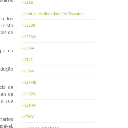
édicos
CEAS
Cédula de Identidade Profissional
ia dos
cnista
CEEBB
ies de
CEEMV
CEIAA
mpo da
CELC
odução
CEMA
CEMVD
cio de
nais de
CESPV
 a sua
CETHA
CFMV
nários
dável,