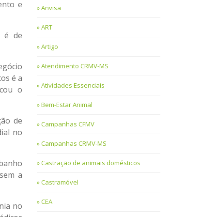
ento e
Anvisa
ART
o é de
Artigo
egócio
Atendimento CRMV-MS
tos é a
Atividades Essenciais
acou o
Bem-Estar Animal
ção de
Campanhas CFMV
ial no
Campanhas CRMV-MS
ebanho
Castração de animais domésticos
 sem a
Castramóvel
CEA
nia no