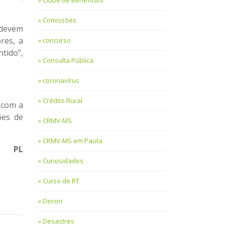
Clube de Benefícios
Comissões
 devem
res, a
concurso
tido”,
Consulta Pública
coronavírus
Crédito Rural
 com a
ões de
CRMV-MS
CRMV-MS em Pauta
o PL
Curiosidades
Curso de RT
Decon
Desastres