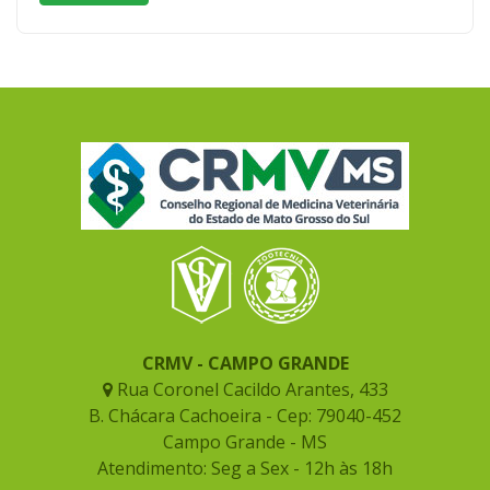
CRMV - CAMPO GRANDE
Rua Coronel Cacildo Arantes, 433
B. Chácara Cachoeira - Cep: 79040-452
Campo Grande - MS
Atendimento: Seg a Sex - 12h às 18h