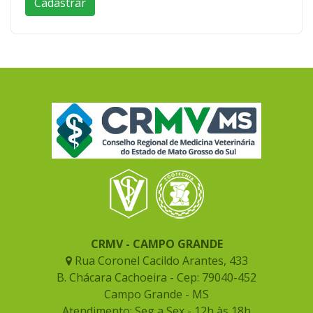
CRMV - CAMPO GRANDE
Rua Coronel Cacildo Arantes, 433
B. Chácara Cachoeira - Cep: 79040-452
Campo Grande - MS
Atendimento: Seg a Sex - 12h às 18h