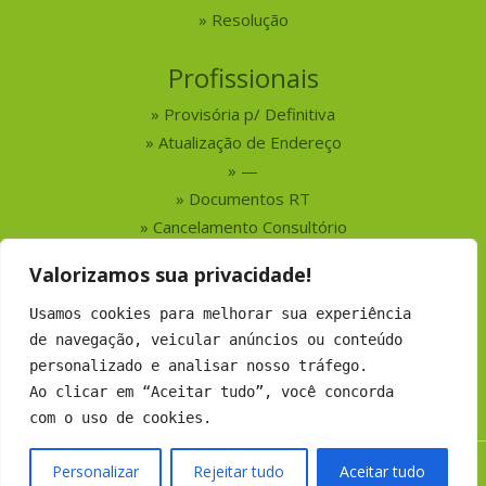
Resolução
Profissionais
Provisória p/ Definitiva
Atualização de Endereço
—
Documentos RT
Cancelamento Consultório
Valorizamos sua privacidade!
Serviços
Usamos cookies para melhorar sua experiência
Busca por Profissionais
de navegação, veicular anúncios ou conteúdo
Busca por Empresas
personalizado e analisar nosso tráfego.
Números do CRMV-MS
Ao clicar em “Aceitar tudo”, você concorda
com o uso de cookies.
Personalizar
Rejeitar tudo
Aceitar tudo
Copyright 2019 CRMV-MS - Todos os direitos Reservados.