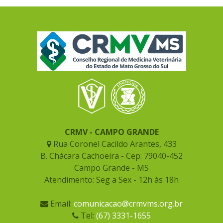
CRMV - CAMPO GRANDE
Rua Coronel Cacildo Arantes, 433
B. Chácara Cachoeira - Cep: 79040-452
Campo Grande - MS
Atendimento: Seg a Sex - 12h às 18h
Email:
comunicacao@crmvms.org.br
Tel:
(67) 3331-1655