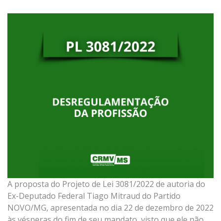
A proposta do Projeto de Lei 3081/2022 de autoria do
Ex-Deputado Federal Tiago Mitraud do Partido
NOVO/MG, apresentada no dia 22 de dezembro de 2022
às vésperas do fim de seu mandato, visto que ele não