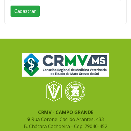
CRMV - CAMPO GRANDE
Rua Coronel Cacildo Arantes, 433
B. Chácara Cachoeira - Cep: 79040-452