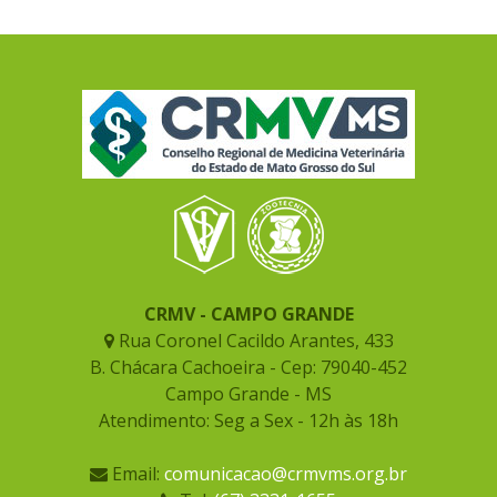
CRMV - CAMPO GRANDE
Rua Coronel Cacildo Arantes, 433
B. Chácara Cachoeira - Cep: 79040-452
Campo Grande - MS
Atendimento: Seg a Sex - 12h às 18h
Email:
comunicacao@crmvms.org.br