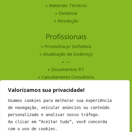
Materiais Técnicos
Denúncia
Resolução
Profissionais
Provisória p/ Definitiva
Atualização de Endereço
—
Documentos RT
Cancelamento Consultório
Valorizamos sua privacidade!
Serviços
Usamos cookies para melhorar sua experiência
Busca por Profissionais
de navegação, veicular anúncios ou conteúdo
Busca por Empresas
personalizado e analisar nosso tráfego.
Números do CRMV-MS
Ao clicar em “Aceitar tudo”, você concorda
com o uso de cookies.