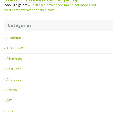
morte cachorro que tomou banho em pet shop
João Filinga
em
Cartilha alerta sobre males causados por
medicamento veterinário pirata
Categorias
Acadêmicos
ACAVET-MS
Alimentos
Anclivepa
Anuidade
Anvisa
ART
Artigo