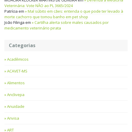
MOACIRA KLOCKER MARTINS DE OLIVEIRA
em
Defenda a Medicina
Veterinária: Vote NÃO ao PL 3665/2024
Patrícia
em
Mal súbito em cães: entenda o que pode ter levado à
morte cachorro que tomou banho em pet shop
João Filinga
em
Cartilha alerta sobre males causados por
medicamento veterinário pirata
Categorias
Acadêmicos
ACAVET-MS
Alimentos
Anclivepa
Anuidade
Anvisa
ART