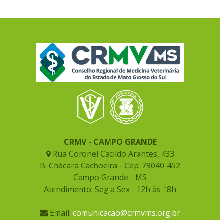
CRMV - CAMPO GRANDE
Rua Coronel Cacildo Arantes, 433
B. Chácara Cachoeira - Cep: 79040-452
Campo Grande - MS
Atendimento: Seg a Sex - 12h às 18h
Email:
comunicacao@crmvms.org.br