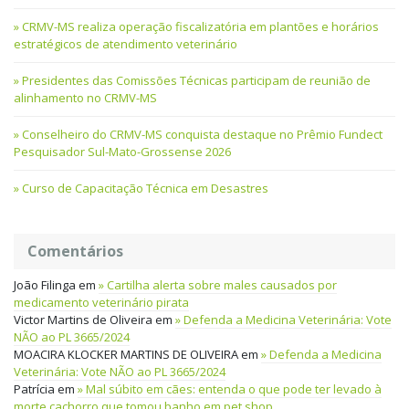
CRMV-MS realiza operação fiscalizatória em plantões e horários
estratégicos de atendimento veterinário
Presidentes das Comissões Técnicas participam de reunião de
alinhamento no CRMV-MS
Conselheiro do CRMV-MS conquista destaque no Prêmio Fundect
Pesquisador Sul-Mato-Grossense 2026
Curso de Capacitação Técnica em Desastres
Comentários
João Filinga
em
Cartilha alerta sobre males causados por
medicamento veterinário pirata
Victor Martins de Oliveira
em
Defenda a Medicina Veterinária: Vote
NÃO ao PL 3665/2024
MOACIRA KLOCKER MARTINS DE OLIVEIRA
em
Defenda a Medicina
Veterinária: Vote NÃO ao PL 3665/2024
Patrícia
em
Mal súbito em cães: entenda o que pode ter levado à
morte cachorro que tomou banho em pet shop