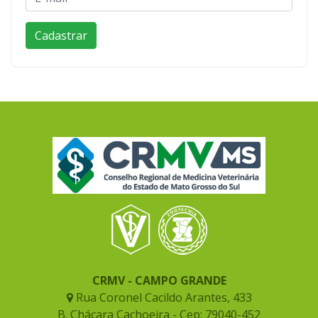
CRMV - CAMPO GRANDE
Rua Coronel Cacildo Arantes, 433
B. Chácara Cachoeira - Cep: 79040-452