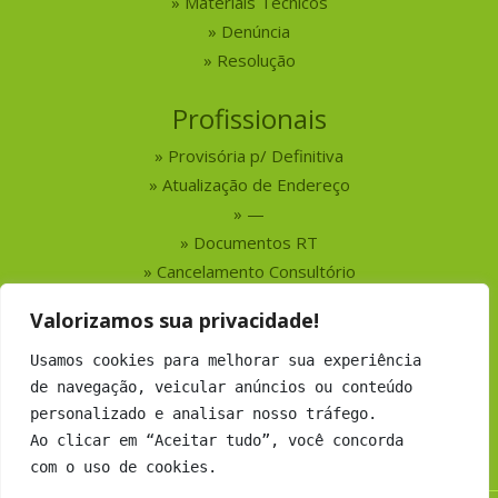
Materiais Técnicos
Denúncia
Resolução
Profissionais
Provisória p/ Definitiva
Atualização de Endereço
—
Documentos RT
Cancelamento Consultório
Valorizamos sua privacidade!
Serviços
Usamos cookies para melhorar sua experiência
Busca por Profissionais
de navegação, veicular anúncios ou conteúdo
Busca por Empresas
personalizado e analisar nosso tráfego.
Números do CRMV-MS
Ao clicar em “Aceitar tudo”, você concorda
com o uso de cookies.